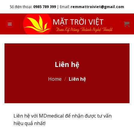
Skip
Số điện thoại:
0985 789 399
|
Email:
remmattroiviet@gmail.com
to
content
Liên hệ
Home
/
Liên hệ
Liên hệ với MDmedical để nhận được tư vấn
hiệu quả nhất!