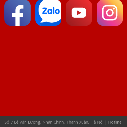
Số 7 Lê Văn Lương, Nhân Chính, Thanh Xuân, Hà Nội | Hotline: