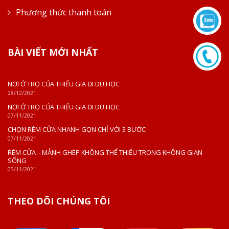
Phương thức thanh toán
BÀI VIẾT MỚI NHẤT
NƠI Ở TRỌ CỦA THIẾU GIA ĐI DU HỌC
28/12/2021
NƠI Ở TRỌ CỦA THIẾU GIA ĐI DU HỌC
07/11/2021
CHỌN RÈM CỬA NHANH GỌN CHỈ VỚI 3 BƯỚC
07/11/2021
RÈM CỬA – MẢNH GHÉP KHÔNG THỂ THIẾU TRONG KHÔNG GIAN
SỐNG
05/11/2021
THEO DÕI CHÚNG TÔI