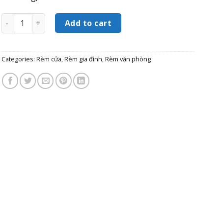
Alala Sheepskin Bench quantity
Add to cart
Categories:
Rèm cửa
,
Rèm gia đình
,
Rèm văn phòng