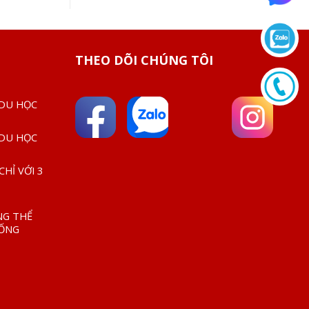
THEO DÕI CHÚNG TÔI
 DU HỌC
 DU HỌC
HỈ VỚI 3
NG THỂ
SỐNG