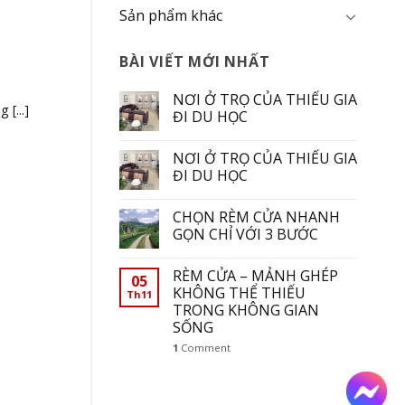
Sản phẩm khác
BÀI VIẾT MỚI NHẤT
NƠI Ở TRỌ CỦA THIẾU GIA
[...]
ĐI DU HỌC
NƠI Ở TRỌ CỦA THIẾU GIA
ĐI DU HỌC
CHỌN RÈM CỬA NHANH
GỌN CHỈ VỚI 3 BƯỚC
RÈM CỬA – MẢNH GHÉP
05
KHÔNG THỂ THIẾU
Th11
TRONG KHÔNG GIAN
SỐNG
1
Comment