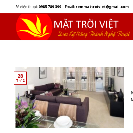
Skip
Số điện thoại:
0985 789 399
|
Email:
remmattroiviet@gmail.com
to
content
28
Th12
M