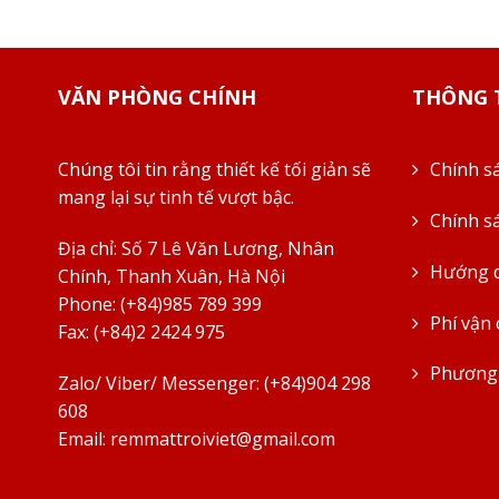
VĂN PHÒNG CHÍNH
THÔNG T
Chúng tôi tin rằng thiết kế tối giản sẽ
Chính s
mang lại sự tinh tế vượt bậc.
Chính s
Địa chỉ:
Số 7 Lê Văn Lương, Nhân
Hướng d
Chính, Thanh Xuân, Hà Nội
Phone: (+84)985 789 399
Phí vận
Fax: (+84)2 2424 975
Phương 
Zalo/ Viber/ Messenger: (+84)904 298
608
Email:
remmattroiviet@gmail.com