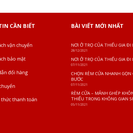
IN CẦN BIẾT
BÀI VIẾT MỚI NHẤT
NƠI Ở TRỌ CỦA THIẾU GIA ĐI
ách vận chuyển
28/12/2021
ách bảo mật
NƠI Ở TRỌ CỦA THIẾU GIA ĐI
07/11/2021
ẫn đổi hàng
CHỌN RÈM CỬA NHANH GỌN C
BƯỚC
07/11/2021
 chuyển
RÈM CỬA – MẢNH GHÉP KHÔ
THIẾU TRONG KHÔNG GIAN 
thức thanh toán
05/11/2021