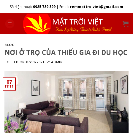
Skip
Số điện thoại:
0985 789 399
|
Email:
remmattroiviet@gmail.com
to
content
BLOG
NƠI Ở TRỌ CỦA THIẾU GIA ĐI DU HỌC
POSTED ON
07/11/2021
BY
ADMIN
07
Th11