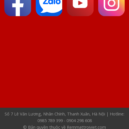
Số 7 Lê Văn Lương, Nhân Chính, Thanh Xuân, Hà Nội | Hotline:
0985 789 399 - 0904 298 608
© Bản quyền thuộc về Remmattroiviet.com