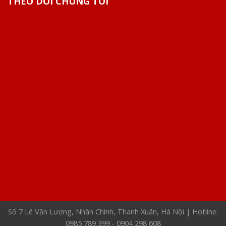
THEO DÕI CHÚNG TÔI
Số 7 Lê Văn Lương, Nhân Chính, Thanh Xuân, Hà Nội | Hotline:
0985 789 399 - 0904 298 608